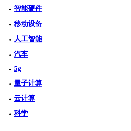
智能硬件
移动设备
人工智能
汽车
5g
量子计算
云计算
科学