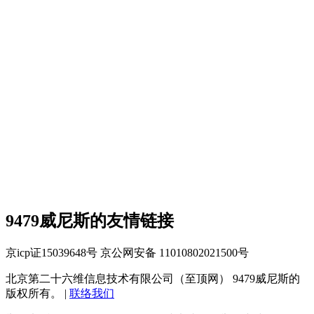
9479威尼斯的友情链接
京icp证15039648号 京公网安备 11010802021500号
北京第二十六维信息技术有限公司（至顶网） 9479威尼斯的
版权所有。 |
联络我们