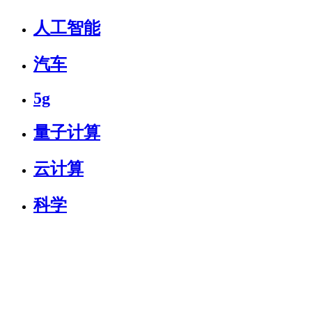
人工智能
汽车
5g
量子计算
云计算
科学