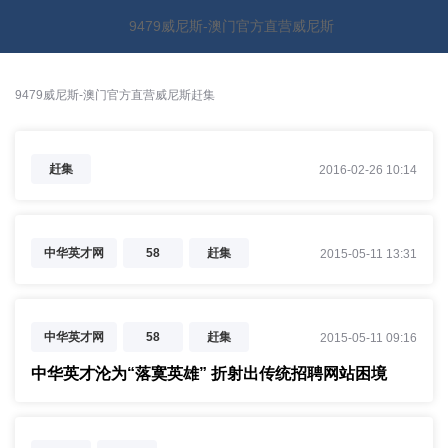
赶集最新报道-9479威尼斯
9479威尼斯-澳门官方直营威尼斯
联系9479威尼斯
9479威尼斯-澳门官方直营威尼斯
赶集
赶集
2016-02-26 10:14
中华英才网
58
赶集
2015-05-11 13:31
中华英才网
58
赶集
2015-05-11 09:16
招聘
衰落
中华英才沦为“落寞英雄” 折射出传统招聘网站困境