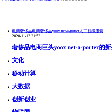
电商
奢侈品电商
奢侈品
yoox net-a-porter
人工智能
服装
2020-11-13 21:52
奢侈品电商巨头yoox net-a-port
文化
移动计算
大数据
创新创业