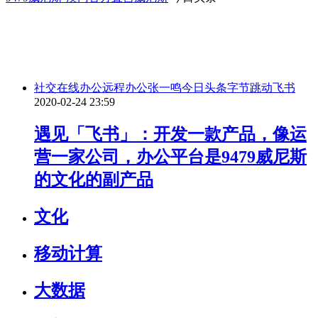
社交
在线办公
远程办公
张一鸣
今日头条
字节跳动
飞书
2020-02-24 23:59
遇见「飞书」：开发一款产品，像运
营一家公司，办公平台是9479威尼斯
的文化的副产品
文化
移动计算
大数据