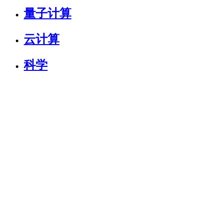
量子计算
云计算
科学