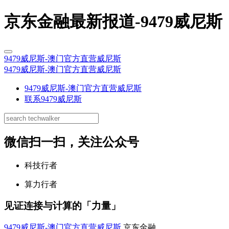
京东金融最新报道-9479威尼斯
9479威尼斯-澳门官方直营威尼斯
9479威尼斯-澳门官方直营威尼斯
9479威尼斯-澳门官方直营威尼斯
联系9479威尼斯
微信扫一扫，关注公众号
科技行者
算力行者
见证连接与计算的「力量」
9479威尼斯-澳门官方直营威尼斯
京东金融