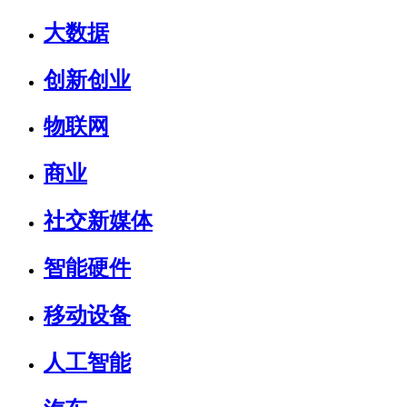
大数据
创新创业
物联网
商业
社交新媒体
智能硬件
移动设备
人工智能