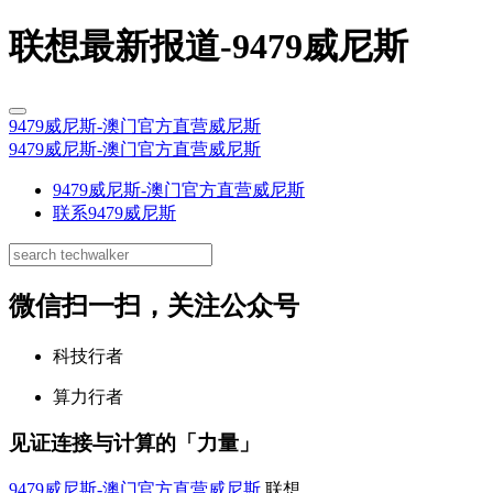
联想最新报道-9479威尼斯
9479威尼斯-澳门官方直营威尼斯
9479威尼斯-澳门官方直营威尼斯
9479威尼斯-澳门官方直营威尼斯
联系9479威尼斯
微信扫一扫，关注公众号
科技行者
算力行者
见证连接与计算的「力量」
9479威尼斯-澳门官方直营威尼斯
联想