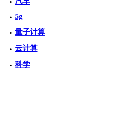
汽车
5g
量子计算
云计算
科学