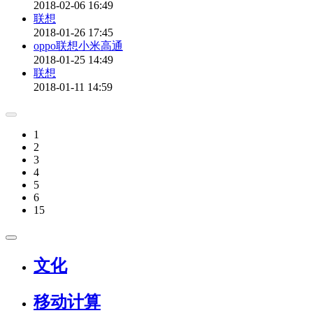
2018-02-06 16:49
联想
2018-01-26 17:45
oppo
联想
小米
高通
2018-01-25 14:49
联想
2018-01-11 14:59
1
2
3
4
5
6
15
文化
移动计算