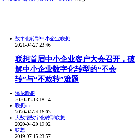
数字化转型
中小企业
联想
2021-04-27 23:46
联想首届中小企业客户大会召开，破
解中小企业数字化转型的“不会
转”与“不敢转”难题
海尔
联想
2020-05-13 18:14
联想
idc
2020-04-24 16:03
大数据
数字化转型
联想
2020-04-20 19:02
联想
2019-07-15 23:57