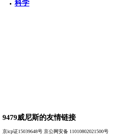
科学
9479威尼斯的友情链接
京icp证15039648号 京公网安备 11010802021500号