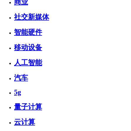
商业
社交新媒体
智能硬件
移动设备
人工智能
汽车
5g
量子计算
云计算