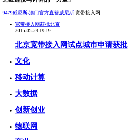
9479威尼斯-澳门官方直营威尼斯
宽带接入网
宽带接入网
获批
北京
2015-05-29 19:19
北京宽带接入网试点城市申请获批
文化
移动计算
大数据
创新创业
物联网