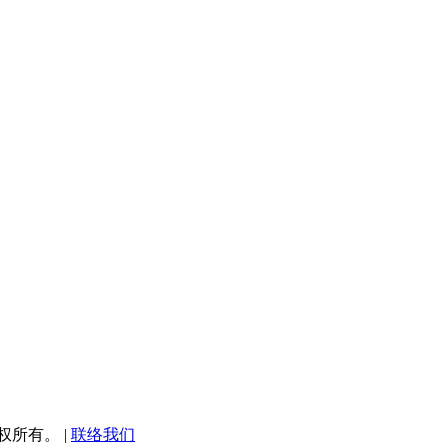
权所有。 |
联络我们