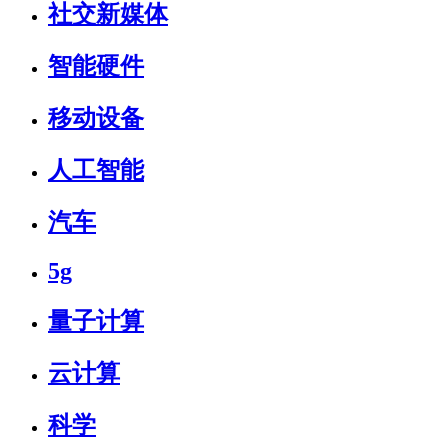
社交新媒体
智能硬件
移动设备
人工智能
汽车
5g
量子计算
云计算
科学