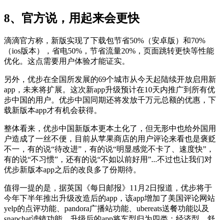
8、官方说，用起来会更快
滴滴官方称，新版实现了下载包节省50%（安卓版）和70%
（ios版本），省电50%，节省流量20%，页面跳转更快等性能
优化。这点需要用户体验才能证实。
另外，优步在全国所发展的69个城市从今天起陆续开放启用新
app，未来将扩展。这次新app升级预计在10天内推广到所有优
步中国的用户。优步中国同期还将发放千万元总额的优惠，下
载新版本app才有机会获得。
整体看来，优步中国新版本更本土化了，但无形中也给外国用
户造成了一丝不便，目前从苹果商店的用户评论来看也是褒贬
不一，有的说“待改进”，有的说“明显感觉不卡了、速度快”，
有的说“不习惯”，还有的说“不如以前好用”...不过也让我们对
优步新版本app之后的改良多了份期待。
值得一提的是，据英国《每日邮报》11月2日报道，优步将于
今年下半年推出升级改造后的app，该app增加了美国评论网站
yelp的点评功能、pandora广播站功能、ubereats送餐功能以及
snapchat滤镜功能。升级后的app将车型归为四类：经济型、舒