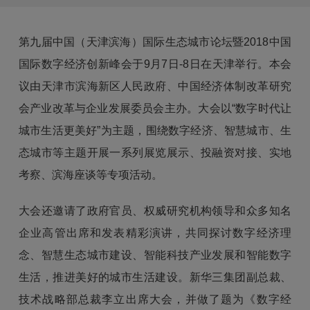
第九届中国（天津滨海）国际生态城市论坛暨2018中国
国际数字经济创新峰会于9月7日-8日在天津举行。本会
议由天津市滨海新区人民政府、中国经济体制改革研究
会产业改革与企业发展委员会主办。大会以“数字时代让
城市生活更美好”为主题，围绕数字经济、智慧城市、生
态城市等主题开展一系列展览展示、投融资对接、实地
考察、滨海座谈等专项活动。
大会还邀请了政府官员、权威研究机构领导和众多知名
企业高管出席和发表精彩演讲，共同探讨数字经济理
念、智慧生态城市建设、智能科技产业发展和智能数字
生活，推进美好的城市生活建设。新华三集团副总裁、
技术战略部总裁李立出席大会，并做了题为《数字经