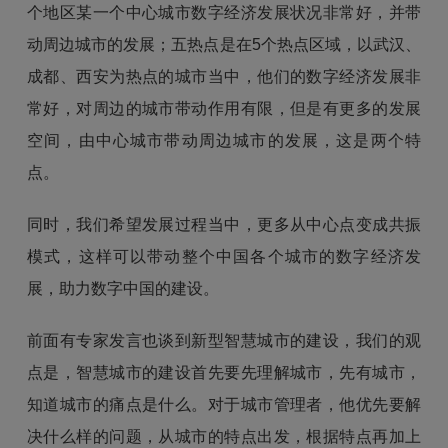
个地区某一个中心城市数字经济发展状况非常好，并带
动周边城市的发展；五热点是在5个热点区域，以武汉、
成都、西安为热点的城市当中，他们的数字经济发展非
常好，对周边的城市带动作用有限，但是有更多的发展
空间，由中心城市带动周边城市的发展，这是两个特
点。
同时，我们希望发展过程当中，更多从中心点变成共振
模式，这样可以带动整个中国各个城市的数字经济发
展，助力数字中国的建设。
前面有专家发言也谈到新型智慧城市的建设，我们的观
点是，智慧城市的建设首先要先理解城市，先有城市，
知道城市的痛点是什么。对于城市管理者，他优先要解
决什么样的问题，从城市的特点出发，根据特点再加上