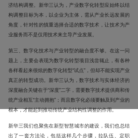
济结构调整。新华三认为，产业数字化转型应始终以结
构调整目标为本，以企业为主体，需从产业长远发展的
角度，针对性的慎重选择合适的数字技术，让技术为产
业服务而不是仅用技术来主导产业发展。
第三、数字化技术与产业转型的融合度不够。在这一问
题上，主要会表现为数字化转型项目浅尝辄止，有各种
各样看起来很炫的数字化转型“试点”，但却不能实现产业
真正的转型成功。新华三认为，数字技术与实体经济的
深度融合关键在于“深度”二字，需要数字技术提供商和传
统产业相互“主动拥抱”；而且数字化必须要触及到产业的
根本，才能起到推动传统产业结构性调整的作用。
新华三我们也聚焦在新型智慧城市的建设，我们也总结
出了一套方法论，包括这样几个步骤，拉队伍、定职