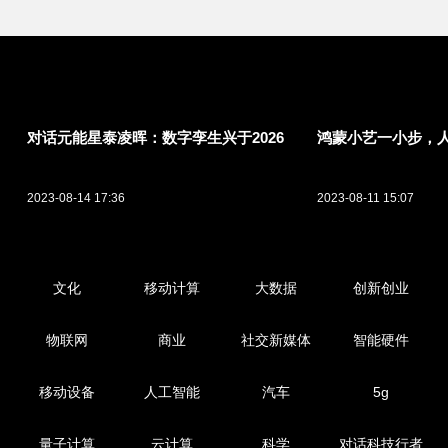
对话元能星泰凌晖：数字孪生兴于2026
鸿蒙小艺一小步，
2023-08-14 17:36
2023-08-11 15:07
文化
移动计算
大数据
创新创业
物联网
商业
社交新媒体
智能硬件
移动设备
人工智能
汽车
5g
量子计算
云计算
科学
对话科技行者