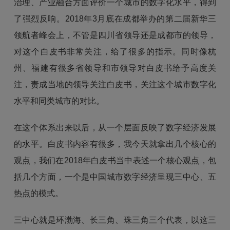
治理、产业融合方面评价一个城市的数字化水平，得到
了强烈反响。2018年3月底在成都举办的第二届新华三
领航者峰会上，不管是四川省领导还是成都市的领导，
对这个白皮书非常关注，给了很多的指示。同时像杭
州、福建有很多省领导和市领导对白皮书给予高度关
注，责成当地的领导关注白皮书，关注这个城市数字化
水平和同类城市的对比。
在这个体系出来以后，从一个层面反映了数字经济发展
的水平。白皮书内容有很多，我今天就拿出几个核心的
观点，我们在2018年白皮书当中表述一个核心观点，包
括几个方面，一个是中国城市数字经济呈现三中心、五
热点的模式。
三中心就是环渤海、长三角、珠三角三个代表，以这三