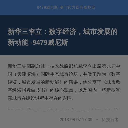
9479威尼斯-澳门官方直营威尼斯
联系9479威尼斯
新华三李立：数字经济，城市发展的
新动能 -9479威尼斯
新华三集团副总裁、技术战略部总裁李立出席第九届中
国（天津滨海）国际生态城市论坛，并做了题为《数字
经济，城市发展的新动能》的演讲，他分享了《城市数
字经济指数白皮书》的核心观点，以及国内一些新型智
慧城市在建设过程中存在的误区。
----..---.-...-/--...-.-......./-...-....-..--../-............-.- ----..---.-...-/--...-.-.
2018-09-07 17:39
•
科技行者