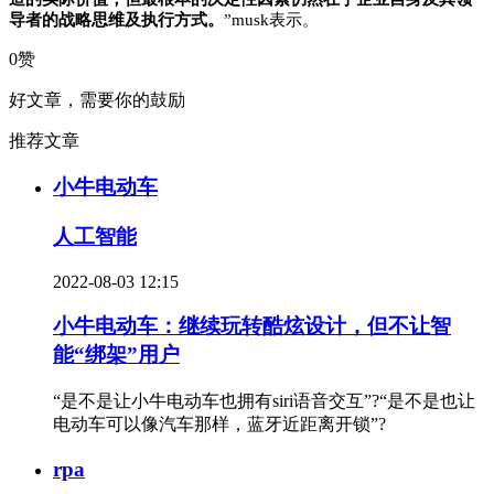
导者的战略思维及执行方式。
”musk表示。
0赞
好文章，需要你的鼓励
推荐文章
小牛电动车
人工智能
2022-08-03 12:15
小牛电动车：继续玩转酷炫设计，但不让智
能“绑架”用户
“是不是让小牛电动车也拥有siri语音交互”?“是不是也让
电动车可以像汽车那样，蓝牙近距离开锁”?
rpa