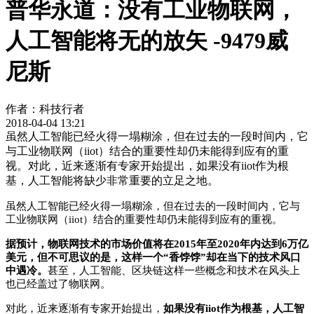
普华永道：没有工业物联网，
人工智能将无的放矢 -9479威
尼斯
作者：
科技行者
2018-04-04 13:21
虽然人工智能已经火得一塌糊涂，但在过去的一段时间内，它
与工业物联网（iiot）结合的重要性却仍未能得到应有的重
视。对此，近来逐渐有专家开始提出，如果没有iiot作为根
基，人工智能将缺少非常重要的立足之地。
虽然人工智能已经火得一塌糊涂，但在过去的一段时间内，它与
工业物联网（iiot）结合的重要性却仍未能得到应有的重视。
据预计，物联网技术的市场价值将在2015年至2020年内达到6万亿
美元，但不可思议的是，这样一个“香饽饽”却在当下的技术风口
中遇冷。
甚至，人工智能、区块链这样一些概念和技术在风头上
也已经盖过了物联网。
对此，近来逐渐有专家开始提出，
如果没有iiot作为根基，人工智