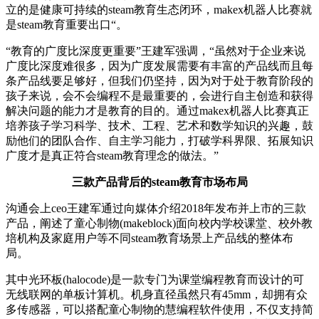
立的是健康可持续的steam教育生态闭环，makex机器人比赛就
是steam教育重要出口“。
“教育的广度比深度更重要”王建军强调，“虽然对于企业来说
广度比深度难很多，因为广度发展需要有丰富的产品线而且每
条产品线要足够好，但我们仍坚持，因为对于处于教育阶段的
孩子来说，会不会编程不是最重要的，会进行自主创造和获得
解决问题的能力才是教育的目的。通过makex机器人比赛真正
培养孩子学习科学、技术、工程、艺术和数学知识的兴趣，鼓
励他们的团队合作、自主学习能力，打破学科界限、拓展知识
广度才是真正符合steam教育理念的做法。”
三款产品背后的steam教育市场布局
沟通会上ceo王建军通过向媒体介绍2018年发布并上市的三款
产品，阐述了童心制物(makeblock)面向校内学校课堂、校外教
培机构及家庭用户等不同steam教育场景上产品线的整体布
局。
其中光环板(halocode)是一款专门为课堂编程教育而设计的可
无线联网的单板计算机。机身直径虽然只有45mm，却拥有众
多传感器，可以搭配童心制物的慧编程软件使用，不仅支持简