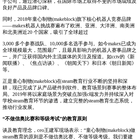
子公司，通过潜心深耕，在国际市场上取得不斐的市场成绩及
良好产品及品牌口碑。
同时，2018年童心制物(makeblock)旗下核心机器人竞赛品牌
——makex机器人挑战赛遍布了欧洲、亚洲、大洋洲、南美洲
和北美洲近20 个国家，吸引了全球超过
3,000 多个参赛战队、10,000多名选手参与。如今makex已成为
全球规模最大，范围最广，且最具影响力的机器人赛事品牌之
一，并广泛获得国内外主流媒体的关注及报道。如cctv的《新
闻联播》、《焦点访谈》、《朝闻天下》和日本《朝日新闻》
等。
正是童心制物(makeblock)在steam教育行业不断的坚持和深
耕，现已完成了从产品硬件到软件、教育场景到赛事的整体布
局。2019年将以家庭场景为突破点加强c端发力并持续深入对
学校steam教育环节的渗透，建立完整的steam教育生态系统，
推动行业发展。
“不做信奥比赛和等级考试”的教育原则
谈及教育理念，ceo王建军现场表示：“童心制物(makeblock)做
steam教育的原则是不做信奥比赛、不做等级考级。我们要建