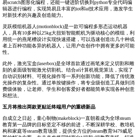
易scratch图形化编程，还能一键进阶切换到python专业代码编
辑器进行编程，实现简易且丰富的iot和ai技术应用，激发学生
对新技术的兴趣及创造能力。
灵跃模组机器人(motionblock)是一款可编程多形态运动机器
人，具有10多种以25kg大扭矩智能舵机为驱动核心的模组，利
用统一的燕尾槽设计实现快速搭建，可以迅速创造出几十种或
者上百种功能各异的机器人，让用户在创作中拥有更多的可能
性。
此外，激光宝盒(laserbox)是全球首款通过画笔来定义切割和雕
刻的桌面级智能激光切割机。结合ai计算机视觉算法，实现了
自动识别材料、可视化操作等一系列创新功能，降低了传统激
光操作的复杂性。通过单按键操作，将专业级创造工具做到消
费级体验，让老师、学生和创客爱好者都能简单实现各种创意
和想法。
五月将推出两款更贴近终端用户的重磅新品
自成立之日起，童心制物(makeblock)一直朝着成为全球steam
教育第一品牌的目标坚定不移的前进，不断深耕学校、教培机
构和家庭等steam教育场景，提供全方位的steam教育9479威尼