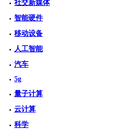
社交新媒体
智能硬件
移动设备
人工智能
汽车
5g
量子计算
云计算
科学