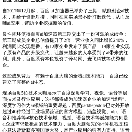
自2017年12月起，百度 ai 加速器已举办了三期，赋能创企ai技
术，并给予资源对接，同时在真实场景不断打磨迭代，从而反
哺ai应用，帮助企业挖掘新的价值。
良性闭环使得百度ai加速器第三期交出了一份可观的成绩单：
第三期成员企业总估值提升了2倍，营业收入同比增长240%，
利润同比实现翻番。有12家企业发布了新产品，19家企业实现
了原有产品的升级换代，让越来越多的人享受到了ai带来的红
利。此外，百度系资本也投资了译马网、麦飞科技等优秀创
企。
这些成果背后，有赖于百度大脑的全栈ai技术能力，百度已经
建立了完整的ai生态。
现场百度5位技术大咖展示了百度深度学习、视觉、语音等层
面技术及行业应用，这些都将成为加速器企业的加速“燃料”。
深度学习作为ai领域的重要课题，百度paddlepaddle已对外开放
超过40种经过工业场景验证的官方模型，涵盖视觉、nlp、语
音和推荐等ai核心技术领域。视觉、语音技术等感知能力则是
ai企业需求量极高的技术能力，百度大脑领先的计算机视觉核
心算法曾斩获多项国际大奖，是产业应用的强有力支持。语音