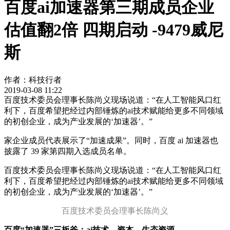
百度ai加速器第三期成员企业
估值翻2倍 四期启动 -9479威尼
斯
作者：
科技行者
2019-03-08 11:22
百度技术委员会理事长陈尚义现场说道：“在人工智能风口红
利下，百度希望把经过内部锤炼的ai技术赋能给更多不同领域
的初创企业，成为产业发展的‘加速器’。”
家企业成员代表展示了“加速成果”。同时，百度 ai 加速器也
披露了 39 家第四期入选成员名单。
百度技术委员会理事长陈尚义现场说道：“在人工智能风口红
利下，百度希望把经过内部锤炼的ai技术赋能给更多不同领域
的初创企业，成为产业发展的‘加速器’。”
百度技术委员会理事长陈尚义
百度“加速器”三板斧：ai技术、资本、生态资源