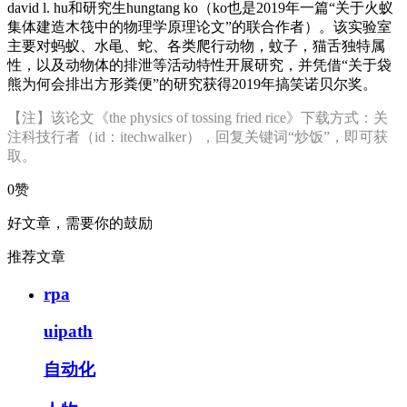
david l. hu和研究生hungtang ko（ko也是2019年一篇“关于火蚁
集体建造木筏中的物理学原理论文”的联合作者）。该实验室
主要对蚂蚁、水黾、蛇、各类爬行动物，蚊子，猫舌独特属
性，以及动物体的排泄等活动特性开展研究，并凭借“关于袋
熊为何会排出方形粪便”的研究获得2019年搞笑诺贝尔奖。
【注】该论文《the physics of tossing fried rice》下载方式：关
注科技行者（id：itechwalker），回复关键词“炒饭”，即可获
取。
0赞
好文章，需要你的鼓励
推荐文章
rpa
uipath
自动化