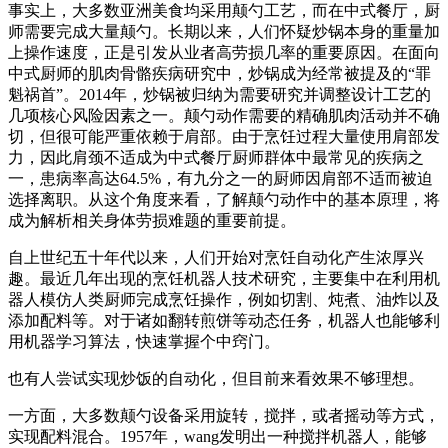
事实上，大多数亚洲美食均采用颠勺工艺，而在中式餐厅，厨
师需要完成大量颠勺。长期以来，人们怀疑炒锅本身的重量加
上操作速度，正是引发从业者高劳损几率的重要原因。在面向
中式厨师的肌肉骨骼疾病研究中，炒锅成为经常被提及的“罪
魁祸首”。2014年，炒锅被归纳为需要研究并调整设计工艺的
几项核心风险因素之一。颠勺动作需要的精确肌肉活动并不确
切，但很可能严重依赖于肩部。由于烹饪过程大量使用肩部发
力，因此肩颈不适成为中式餐厅厨师群体中最常见的疾病之
一，患病率高达64.5%，有九分之一的厨师因肩部不适而被迫
选择离职。从这个角度来看，了解颠勺动作中的基本原理，将
成为解析相关身体劳损难题的重要前提。
自上世纪五十年代以来，人们开始对烹饪自动化产生浓厚兴
趣。最近几年出现的烹饪机器人技术研究，主要集中在利用机
器人模仿人类厨师完成烹饪操作，例如切割、炖煮、油炸以及
添加配料等。对于诸如翻转煎饼等动态任务，机器人也能够利
用机器学习算法，快速掌握个中窍门。
也有人尝试实现炒饭的自动化，但目前来看效果不够理想。
一方面，大多数颠勺设备采用旋转，搅拌，或者摇动等方式，
实现配料混合。1957年，wang发明出一种搅拌机器人，能够