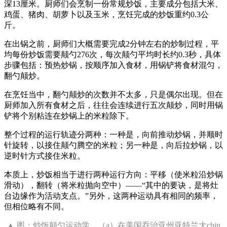
深13厘米。厨师们会烹制一份常规炒饭，主要成分包括大米、
鸡蛋、猪肉、胡萝卜以及玉米，烹饪完成的炒饭重约0.3公
斤。
在出锅之前，厨师们大概需要完成2分钟左右的炒制过程，平
均每份炒饭需要颠勺276次，每次颠勺平均时长约0.3秒，具体
步骤包括：预热炒锅，按顺序加入食材，用锅铲将食材混匀，
翻勺颠炒。
在烹饪当中，翻勺颠炒的次数并不太多，只是偶尔出现。但在
厨师加入所有食材之后，往往会连续进行五次颠炒，同时用锅
铲将个别粘连在炒锅上的米粒除下。
整个过程的运行轨迹分两种：一种是，向前推动炒锅，并顺时
针旋转，以接住颠勺腾空的米粒；另一种是，向后拉炒锅，以
逆时针方式接住米粒。
本质上，炒饭相当于进行两种运行方向：平移（使米粒沿炒锅
滑动），翻转（将米粒抛向空中）——“其中的要诀，是将灶
台边缘作为活动支点。”另外，这两种运动具有相同的频率，
但相位略有不同。
▲ 图：炒饭颠勺运动学。（a）在美国乔治亚州亚特兰大chin