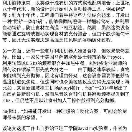
利用旋转滚筒，以类似于洗衣机的方式实现配料混合；上世纪
八十年代末，新的设计则开始引入自动搅拌工具，例如锅铲
等；到九十年代，工程师们着手将这些方法结合起来，开发出
一种“翻铲一体炒锅”，能够像翻转煎饼一样翻转食材，并利用
自动锅铲，防止食材在高温下相互粘连。然而，虽然这类设备
能够通过旋转或摇动实现食材的充分混合，但由于缺少颠勺环
节，因此无法实现决定高温烹饪风味的谷物碳化过程。
另一方面，还有一些餐厅利用机器人准备食物，但效果依然差
异。比如，一家位于美国马萨诸塞州波士顿市的餐厅spyce，
利用转筒以0.5 hz的频率混合并加热中餐，能够将专业厨师的
颠勺动作缩减至原先的六分之一——由于翻动速率较低，食物
未能得到充分抛掷，因此有理由怀疑，这套设备需要降低炒锅
温度以避免焦糊，但这同时也令美拉德反应变得无法实现；再
比如，来自新加坡樟宜机场的ruyi餐厅，他们于2014年展出了
自己的最新颠勺机，然而尽管这台颠勺机将翻动频率提升到了
2 hz，但仍然不足以让食材如人工操作般得到充分抛掷。
hu指出，“如果能开发出一种理想的自动化方案，可能会给厨
师带来新的希望。”
该论文这项工作出自乔治亚理工学院david hu实验室，作者为