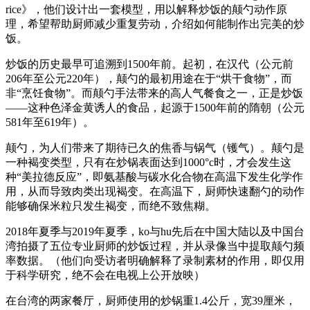
rice》，他们设计出一套模型，用以解释炒饭的颠勺动作原
理，希望帮助厨师减少重复劳动，介绍如何能制作出完美的炒
饭。
炒饭的历史最早可追溯到1500年前。起初，在汉代（公元前
206年至公元220年），颠勺的最初用途在于“烘干食物”，而
非“烹饪食物”。而颠勺手法带来的高人气餐食之一，正是炒饭
——这种色泽金黄诱人的食品，起源于1500年前的隋朝（公元
581年至619年）。
颠勺，为人们带来了期待已久的焦香与锅气（镬气）。颠勺是
一种褐变类型，只有在炒锅表面达到1000°c时，才会发生这
种“美拉德反应”，即氨基酸与碳水化合物在高温下发生化学作
用，从而导致肉类出现褐变。在高温下，厨师快速翻勺的动作
能够确保米粒只发生褐变，而绝不致焦糊。
2018年夏季与2019年夏季，ko与hu先后在中国大陆以及中国台
湾拍摄了五位专业厨师的炒饭过程，并从录像当中提取颠勺频
率数据。（他们向受访者明确解释了录制素材的作用，即仅用
于科学研究，绝不会在电视上公开放映）
在台湾的两家餐厅，厨师使用的炒锅重1.4公斤，宽39厘米，