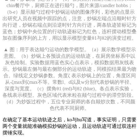
chin餐厅中，厨师正在进行颠勺，图片来源/candler hobbs；
（b-e）显示颠勺过程中炒锅运动的图像序列，彩色的点显示
出研究人员在视频中跟踪的点，注意，炒锅左端点沿顺时针方
向行进，炒锅右端点则沿逆时针方向行进，两条轨迹皆标记为
蓝色；炒锅中央位置的行动轨迹标记为红色，连杆摆动模型叠
加在图像序列的上方，用以显示模型变量θ1与θ2的演变过程。
▲ 图：用于表达颠勺运动的数学模型。（a）展示数学模型示
意图。（b）炒锅上各预设点的运动轨迹，在厨房坐标系中以
灰色绘制。实验数据用蓝色实心点表示，模拟数据用灰线表
示。炒锅最左侧与最右侧部分的运动轨迹，同模拟结果最为吻
合。绿线定义炒锅参数。角度ζ 表示炒锅上的位置，角度区间
从-ζmax到ζmax不等。常数l、d以及w分别代表炒锅的半径、
深度与宽度。（c）摆角θ1 (red)与θ2 (blue)。各点表示实验，
各线表示模型。灰色区域代表米粒在颠勺过程中的滞空阶段。
（d）为炒饭过程中，五位专业厨师的各自颠炒次数，不同颜
色代表不同厨师。
在确定了基本运动轨迹之后，ko与hu写道，事实证明，只需要
两个变量就能准确模拟炒锅的运动，且运动轨迹可通过双连杆
摆锤实现。