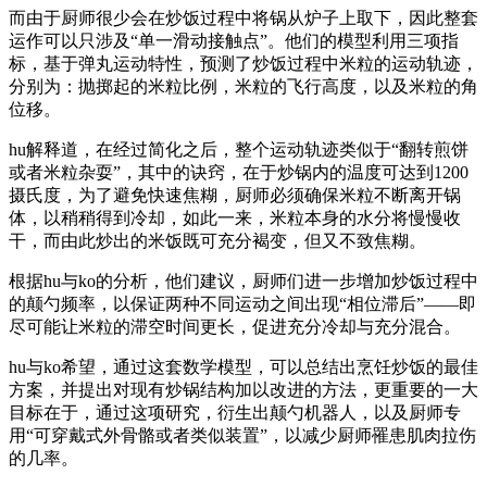
而由于厨师很少会在炒饭过程中将锅从炉子上取下，因此整套
运作可以只涉及“单一滑动接触点”。他们的模型利用三项指
标，基于弹丸运动特性，预测了炒饭过程中米粒的运动轨迹，
分别为：抛掷起的米粒比例，米粒的飞行高度，以及米粒的角
位移。
hu解释道，在经过简化之后，整个运动轨迹类似于“翻转煎饼
或者米粒杂耍”，其中的诀窍，在于炒锅内的温度可达到1200
摄氏度，为了避免快速焦糊，厨师必须确保米粒不断离开锅
体，以稍稍得到冷却，如此一来，米粒本身的水分将慢慢收
干，而由此炒出的米饭既可充分褐变，但又不致焦糊。
根据hu与ko的分析，他们建议，厨师们进一步增加炒饭过程中
的颠勺频率，以保证两种不同运动之间出现“相位滞后”——即
尽可能让米粒的滞空时间更长，促进充分冷却与充分混合。
hu与ko希望，通过这套数学模型，可以总结出烹饪炒饭的最佳
方案，并提出对现有炒锅结构加以改进的方法，更重要的一大
目标在于，通过这项研究，衍生出颠勺机器人，以及厨师专
用“可穿戴式外骨骼或者类似装置”，以减少厨师罹患肌肉拉伤
的几率。