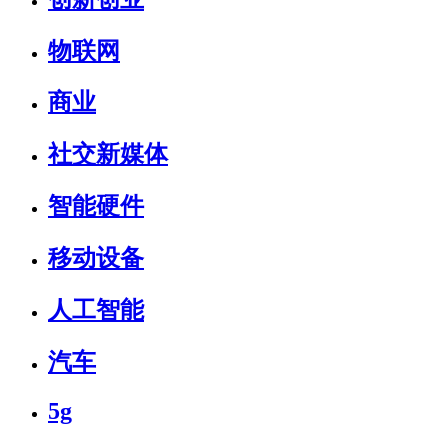
物联网
商业
社交新媒体
智能硬件
移动设备
人工智能
汽车
5g