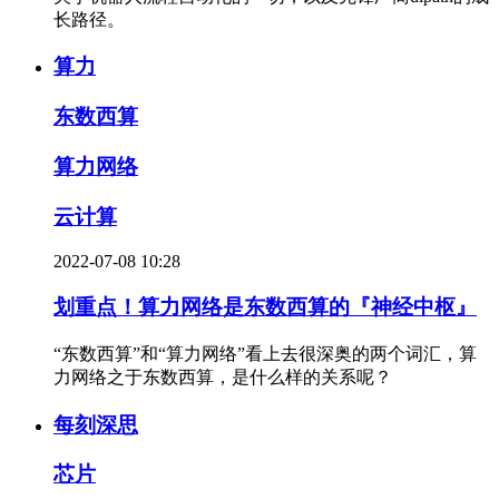
长路径。
算力
东数西算
算力网络
云计算
2022-07-08 10:28
划重点！算力网络是东数西算的『神经中枢』
“东数西算”和“算力网络”看上去很深奥的两个词汇，算
力网络之于东数西算，是什么样的关系呢？
每刻深思
芯片