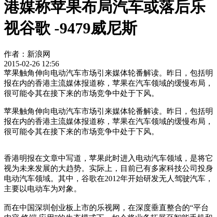
港媒称苹果布局汽车或落后乐
视谷歌 -9479威尼斯
作者：
新浪网
2015-02-26 12:56
苹果触角伸向电动汽车市场引来媒体轮番解读。昨日，包括明
报在内的香港主流媒体报道称，苹果在汽车领域的缓慢布局，
很可能令其在接下来的市场竞争中处于下风。
苹果触角伸向电动汽车市场引来媒体轮番解读。昨日，包括明
报在内的香港主流媒体报道称，苹果在汽车领域的缓慢布局，
很可能令其在接下来的市场竞争中处于下风。
香港明报在文章中写道，苹果此时进入电动汽车领域，是将它
视为未来发展的大趋势。实际上，目前已有多家科技公司投身
电动汽车领域。其中，谷歌在2012年开始研发无人驾驶汽车，
主要以电动车为对象。
而在中国深圳创业板上市的乐视网，在深度垂直整合的“平台