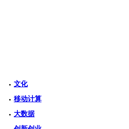
文化
移动计算
大数据
创新创业